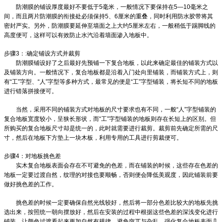
防潮膜的铺设厚度最好不要低于5毫米，一般情况下要保持在5—10毫米之
间，而且两片防潮膜的衔接处必须保持5、6厘米的重叠，同时利用防水胶带将其
密封严实。另外，防潮膜要延伸至墙面之上大约5厘米左右，一般稍低于踢脚线的
高度便可，这样可以有效防止水汽沿着墙面渗入地板中。
步骤3：:确定铺设方式并裁剪
防潮膜铺设好了之后最好先预铺一下复合地板，以此来确定最佳的铺装方式以
及铺装方向。一般情况下，复合地板都是沿着入门处向里铺装，而铺装方式上，则
有“工”字型、“人”字型等多种方式，最常见的便是“工”字型铺装，将长短不同的地板
进行错落拼接便可。
当然，采用不同的铺装方式对地板的尺寸要求也有不同，一般“人”字型铺装的
复合地板宽度较小，呈狭长形状，而“工”字型铺装的地板则存在长短上的区别。但
所购买的复合地板尺寸却是统一的，此时就需要进行裁剪。裁剪前先确定所需的尺
寸，然后在地板下方垫上一块木板，利用专用的工具进行剪裁便可。
步骤4：对地板挑色差
实木复合地板表面会存在不可避免的色差，而在铺装的时候，这些存在色差的
地板一定要过渡自然，纹理的对接也要顺畅，否则便会降低美观度，因此铺装前要
做好挑色差的工作。
挑色差的时候一定要确保自然光线较好，然后将一部分色差比较大的地板先挑
选出来，按照统一朝向摆放好，然后在安装的过程中根据这些色差的深浅变化进行
铺装，让颜色过渡看起来更加自然有规律，避免突兀与杂乱。强化复合地板表面几