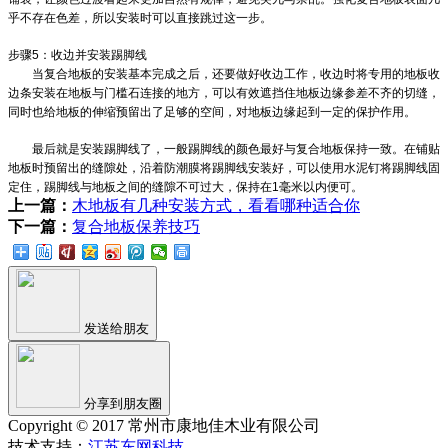
乎不存在色差，所以安装时可以直接跳过这一步。
步骤5：收边并安装踢脚线
当复合地板的安装基本完成之后，还要做好收边工作，收边时将专用的地板收
边条安装在地板与门槛石连接的地方，可以有效遮挡住地板边缘参差不齐的切缝，
同时也给地板的伸缩预留出了足够的空间，对地板边缘起到一定的保护作用。
最后就是安装踢脚线了，一般踢脚线的颜色最好与复合地板保持一致。在铺贴
地板时预留出的缝隙处，沿着防潮膜将踢脚线安装好，可以使用水泥钉将踢脚线固
定住，踢脚线与地板之间的缝隙不可过大，保持在1毫米以内便可。
上一篇：
木地板有几种安装方式，看看哪种适合你
下一篇：
复合地板保养技巧
发送给朋友
分享到朋友圈
Copyright © 2017 常州市康地佳木业有限公司
技术支持：
江苏东网科技