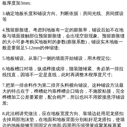
板厚度加3mm;
3.确定地板长度和铺设方向。判断依据：房间光线、房间摆设
等
4.预留膨胀缝。考虑到地板有一定的膨胀率，铺设后如不在地
板与墙面接触部位预留膨胀缝，会出现空鼓现象。预留膨胀缝
的大小可参考购买地板时的参数(膨胀系数)，铺设实木地板一
般是要留足5-12mm的伸缩缝;
5.地板铺设。从靠门一侧的墙面开始铺设，用木楔定位;
6.地板槽口对墙，纵成榫接成排，随装随锤紧、务必第一排拉
线找直，因墙不一定是直线，此时再调整木楔厚度尺寸;
7.把第一排余料作为第二排开头料横向铺设。这种铺设方法最
大的特点在于，榫槽处均靠榫槽企口啮合，不施胶粘接，完全
榫槽加工公差要紧密，配合稍严，所以也叫不用胶接悬浮铺设
发;
8.此法稍讲究做法，应在地板宽度方向、靠墙边处用尼龙搭扣
去掉局部泡沫垫，在地面和地板背面分别粘好尼龙搭扣，使墙
边的地板能够牢固固定在地面;四周用压缩弹簧或聚苯板塞紧