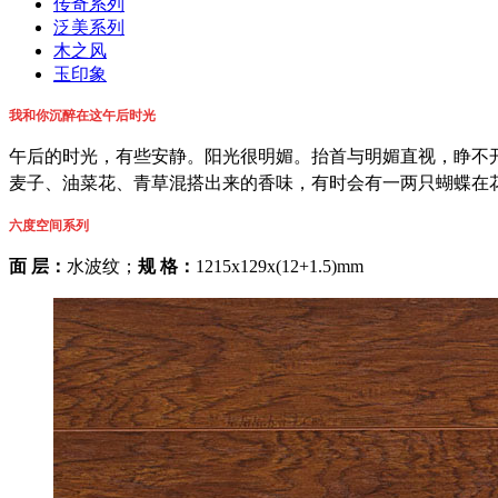
传奇系列
泛美系列
木之风
玉印象
我和你沉醉在这午后时光
午后的时光，有些安静。阳光很明媚。抬首与明媚直视，睁不
麦子、油菜花、青草混搭出来的香味，有时会有一两只蝴蝶在
六度空间系列
面 层：
水波纹；
规 格：
1215x129x(12+1.5)mm