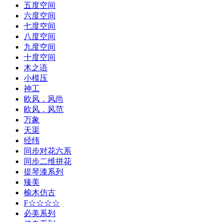
五度空间
六度空间
七度空间
八度空间
九度空间
十度空间
木之语
小模压
神工
欧风．风尚
欧风．风范
万象
天渠
经纬
同步对花六系
同步二维拼花
提琴漆系列
臻美
榆木仿古
F☆☆☆☆
必美系列