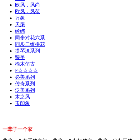
欧风．风尚
欧风．风范
万象
天渠
经纬
同步对花六系
同步二维拼花
提琴漆系列
臻美
榆木仿古
F☆☆☆☆
必美系列
传奇系列
泛美系列
木之风
玉印象
一辈子一个家