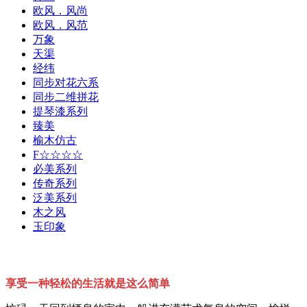
欧风．风尚
欧风．风范
万象
天渠
经纬
同步对花六系
同步二维拼花
提琴漆系列
臻美
榆木仿古
F☆☆☆☆
必美系列
传奇系列
泛美系列
木之风
玉印象
享受一种轻松的生活就是这么简单