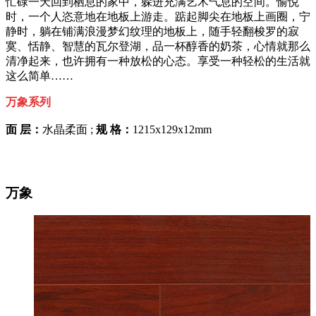
忙碌一天回到栖息的家中，躲进充满艺术气息的空间。愉悦
时，一个人恣意地在地板上游走。踮起脚尖在地板上画圈，宁
静时，躺在铺满浪漫梦幻纹理的地板上，随手轻翻梭罗的寂
寞、恬静、智慧的瓦尔登湖，品一杯醇香的奶茶，心情就那么
清净起来，也许拥有一种放松的心态。享受一种轻松的生活就
这么简单……
万象系列
面 层：
水晶柔面 ;
规 格：
1215x129x12mm
万象