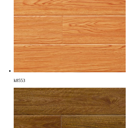
k8553