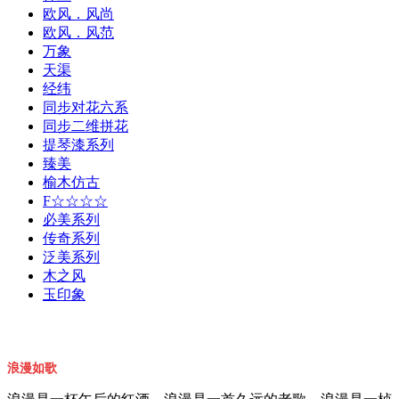
欧风．风尚
欧风．风范
万象
天渠
经纬
同步对花六系
同步二维拼花
提琴漆系列
臻美
榆木仿古
F☆☆☆☆
必美系列
传奇系列
泛美系列
木之风
玉印象
浪漫如歌