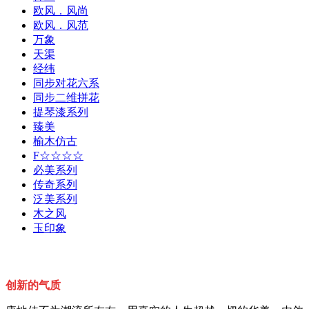
欧风．风尚
欧风．风范
万象
天渠
经纬
同步对花六系
同步二维拼花
提琴漆系列
臻美
榆木仿古
F☆☆☆☆
必美系列
传奇系列
泛美系列
木之风
玉印象
创新的气质