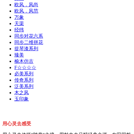
欧风．风尚
欧风．风范
万象
天渠
经纬
同步对花六系
同步二维拼花
提琴漆系列
臻美
榆木仿古
F☆☆☆☆
必美系列
传奇系列
泛美系列
木之风
玉印象
用心灵去感受