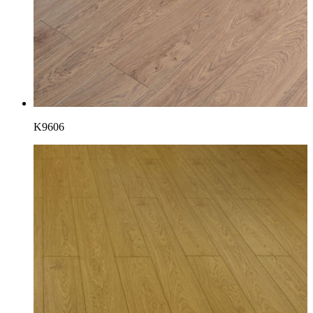
K9606