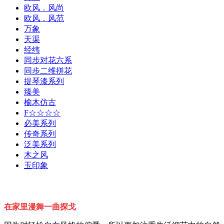
欧风．风尚
欧风．风范
万象
天渠
经纬
同步对花六系
同步二维拼花
提琴漆系列
臻美
榆木仿古
F☆☆☆☆
必美系列
传奇系列
泛美系列
木之风
玉印象
在家里漫舞一曲探戈