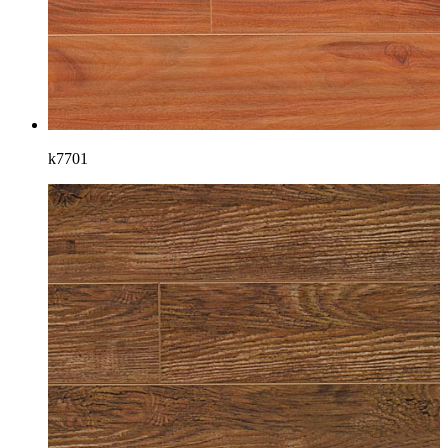
k7701