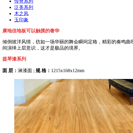
传奇系列
泛美系列
木之风
玉印象
康地佳地板可以触摸的奢华
倾倒彼洋风情，彷如一场华丽的舞会瞬间定格，精彩的奏鸣曲
间演绎上层意识，这才是极品的境界。
提琴漆系列
面 层：
淋漆面 ;
规 格：
1215x168x12mm