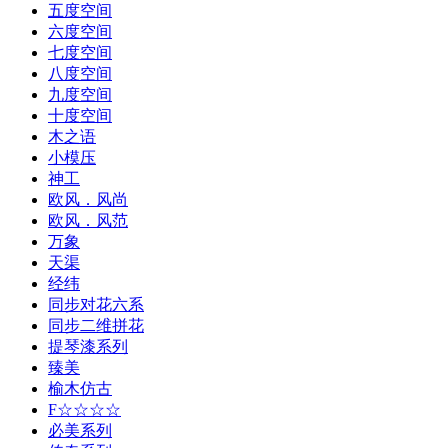
五度空间
六度空间
七度空间
八度空间
九度空间
十度空间
木之语
小模压
神工
欧风．风尚
欧风．风范
万象
天渠
经纬
同步对花六系
同步二维拼花
提琴漆系列
臻美
榆木仿古
F☆☆☆☆
必美系列